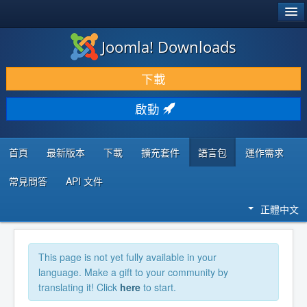
®
JOOMLA!
Joomla! Downloads
下載 & 擴充
下載
發現 & 學習
啟動
社群 & 支援
程式者資源
首頁
最新版本
下載
擴充套件
語言包
運作需求
常見問答
API 文件
正體中文
This page is not yet fully available in your
language. Make a gift to your community by
translating it! Click
here
to start.