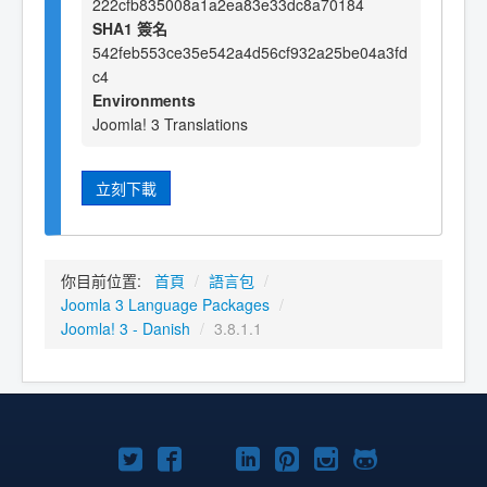
222cfb835008a1a2ea83e33dc8a70184
SHA1 簽名
542feb553ce35e542a4d56cf932a25be04a3fd
c4
Environments
Joomla! 3 Translations
立刻下載
你目前位置:
首頁
/
語言包
/
Joomla 3 Language Packages
/
Joomla! 3 - Danish
/
3.8.1.1
Twitter
Facebook
YouTube
Linkedln
Pinterest
Instagram
GitHub