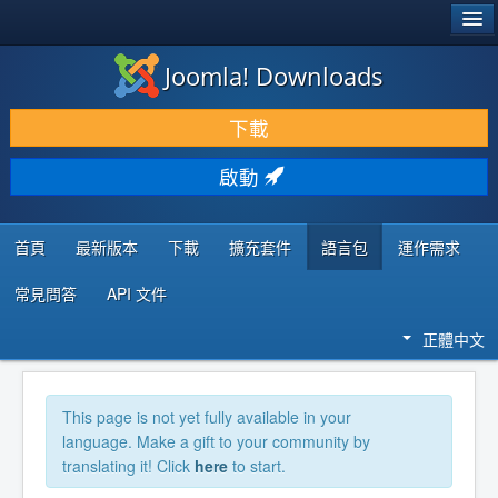
®
JOOMLA!
Joomla! Downloads
下載 & 擴充
下載
發現 & 學習
啟動
社群 & 支援
程式者資源
首頁
最新版本
下載
擴充套件
語言包
運作需求
常見問答
API 文件
正體中文
This page is not yet fully available in your
language. Make a gift to your community by
translating it! Click
here
to start.