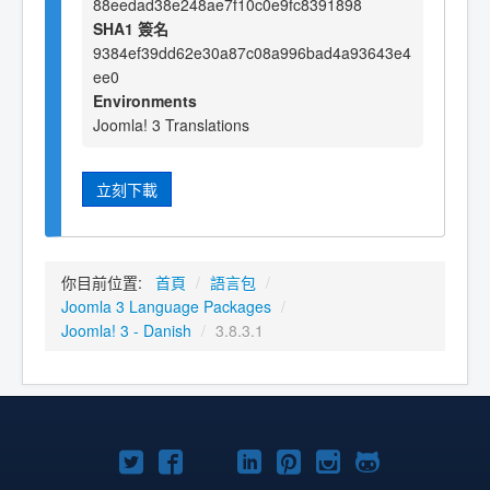
88eedad38e248ae7f10c0e9fc8391898
SHA1 簽名
9384ef39dd62e30a87c08a996bad4a93643e4
ee0
Environments
Joomla! 3 Translations
立刻下載
你目前位置:
首頁
/
語言包
/
Joomla 3 Language Packages
/
Joomla! 3 - Danish
/
3.8.3.1
Twitter
Facebook
YouTube
Linkedln
Pinterest
Instagram
GitHub