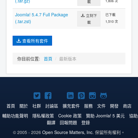
(.tar.gz)
1,806 次
載
Joomla! 5.4.7 Full Package
已下載
立刻下
(.tar.zst)
1,510 次
載
查看所有套件
你目前位置:
首頁
/
最新版本
Twitter
Facebook
YouTube
Linkedln
Pinterest
Instagram
GitHub
上
上
上
上
上
上
上
首頁
關於
社群
討論區
擴充套件
服務
文件
開發
商店
的
的
的
的
的
的
的
輔助功能聲明
隱私權政策
Cookie 政策
贊助 Joomla! 5 美元
協助
翻譯
回報問題
登錄
Joomla!
Joomla!
Joomla!
Joomla!
Joomla!
Joomla!
Joomla!
© 2005 - 2026
Open Source Matters, Inc.
保留所有權利。