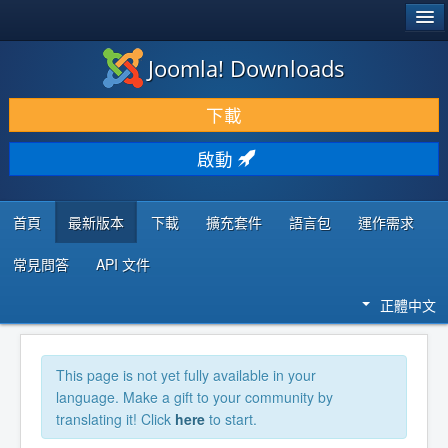
®
JOOMLA!
Joomla! Downloads
下載 & 擴充
下載
發現 & 學習
啟動
社群 & 支援
程式者資源
首頁
最新版本
下載
擴充套件
語言包
運作需求
常見問答
API 文件
正體中文
This page is not yet fully available in your
language. Make a gift to your community by
translating it! Click
here
to start.