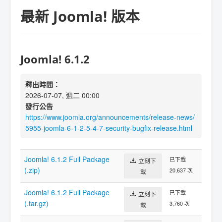
最新 Joomla! 版本
Joomla! 6.1.2
釋出時間：
2026-07-07, 週二 00:00
發行公告
https://www.joomla.org/announcements/release-news/
5955-joomla-6-1-2-5-4-7-security-bugfix-release.html
Joomla! 6.1.2 Full Package
已下載
立刻下
(.zip)
20,637 次
載
Joomla! 6.1.2 Full Package
已下載
立刻下
(.tar.gz)
3,760 次
載