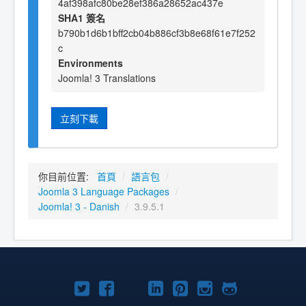
4af398afc80be28ef386a28652ac437e
SHA1 簽名
b790b1d6b1bff2cb04b886cf3b8e68f61e7f252
c
Environments
Joomla! 3 Translations
立刻下載
你目前位置:
首頁
/
語言包
/
Joomla 3 Language Packages
/
Joomla! 3 - Danish
/
3.9.5.1
Twitter
Facebook
YouTube
Linkedln
Pinterest
Instagram
GitHub