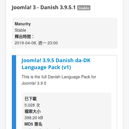
Joomla! 3 - Danish 3.9.5.1
Stable
Maturity
Stable
釋出時間：
2019-04-08, 週一 23:00
Joomla! 3.9.5 Danish da-DK
Language Pack (v1)
This is the full Danish Language Pack for
Joomla! 3.9.5
已下載
5,028 次
檔案大小
398.20 kB
MD5 簽名