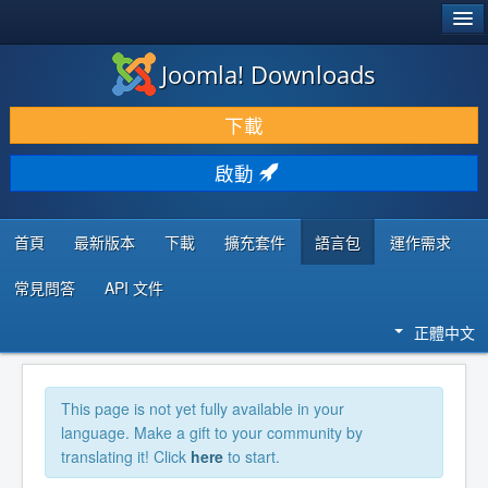
®
JOOMLA!
Joomla! Downloads
下載 & 擴充
下載
發現 & 學習
啟動
社群 & 支援
程式者資源
首頁
最新版本
下載
擴充套件
語言包
運作需求
常見問答
API 文件
正體中文
This page is not yet fully available in your
language. Make a gift to your community by
translating it! Click
here
to start.