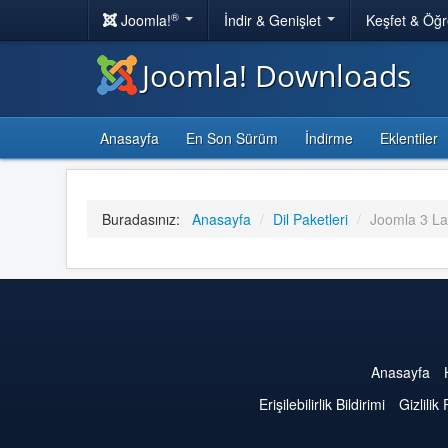
®
Joomla!
İndir & Genişlet
Keşfet & Öğ
Joomla! Downloads
Anasayfa
En Son Sürüm
İndirme
Eklentiler
Buradasınız:
Anasayfa
/
Dil Paketleri
/
Joomla 3 L
Anasayfa
Erişilebilirlik Bildirimi
Gizlilik 