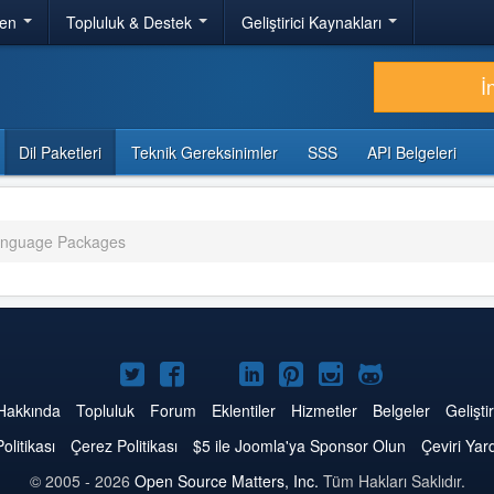
ren
Topluluk & Destek
Geliştirici Kaynakları
İ
Dil Paketleri
Teknik Gereksinimler
SSS
API Belgeleri
anguage Packages
Twitter'da
Facebook'da
YouTube'da
LinkedIn'de
Pinterest'de
Instagram'da
GitHub'da
Joomla
Joomla
Joomla
Joomla
Joomla
Joomla
Joomla
Hakkında
Topluluk
Forum
Eklentiler
Hizmetler
Belgeler
Geliştir
Politikası
Çerez Politikası
$5 ile Joomla'ya Sponsor Olun
Çeviri Yar
© 2005 - 2026
Open Source Matters, Inc.
Tüm Hakları Saklıdır.