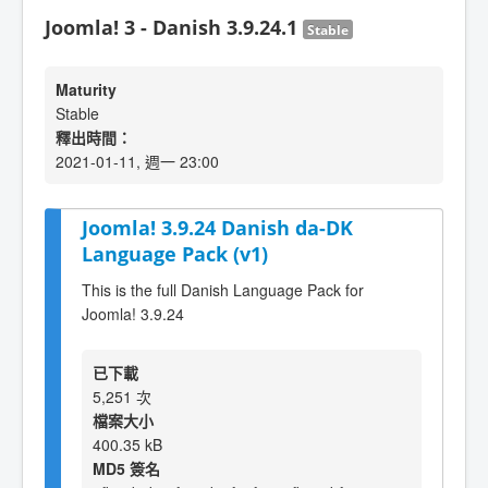
Joomla! 3 - Danish 3.9.24.1
Stable
Maturity
Stable
釋出時間：
2021-01-11, 週一 23:00
Joomla! 3.9.24 Danish da-DK
Language Pack (v1)
This is the full Danish Language Pack for
Joomla! 3.9.24
已下載
5,251 次
檔案大小
400.35 kB
MD5 簽名