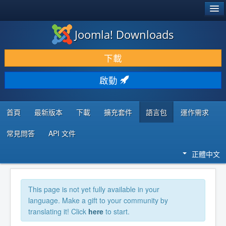
®
JOOMLA!
Joomla! Downloads
下載 & 擴充
下載
發現 & 學習
啟動
社群 & 支援
程式者資源
首頁
最新版本
下載
擴充套件
語言包
運作需求
常見問答
API 文件
正體中文
This page is not yet fully available in your
language. Make a gift to your community by
translating it! Click
here
to start.