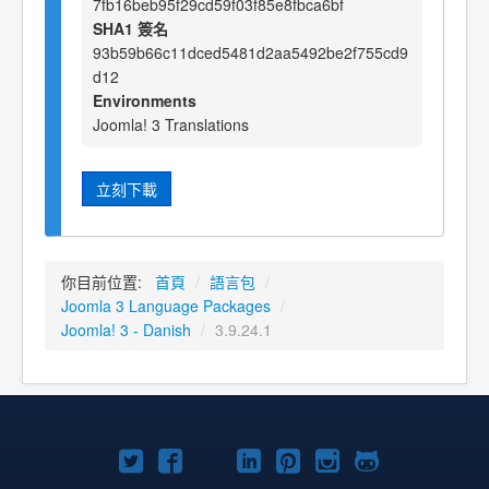
7fb16beb95f29cd59f03f85e8fbca6bf
SHA1 簽名
93b59b66c11dced5481d2aa5492be2f755cd9
d12
Environments
Joomla! 3 Translations
立刻下載
你目前位置:
首頁
/
語言包
/
Joomla 3 Language Packages
/
Joomla! 3 - Danish
/
3.9.24.1
Twitter
Facebook
YouTube
Linkedln
Pinterest
Instagram
GitHub