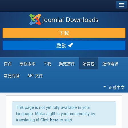
®
JOOMLA!
Joomla! Downloads
下載 & 擴充
下載
發現 & 學習
啟動
社群 & 支援
程式者資源
首頁
最新版本
下載
擴充套件
語言包
運作需求
常見問答
API 文件
正體中文
This page is not yet fully available in your
language. Make a gift to your community by
translating it! Click
here
to start.