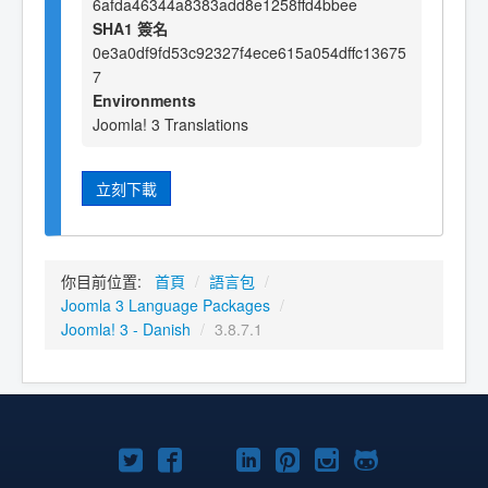
6afda46344a8383add8e1258ffd4bbee
SHA1 簽名
0e3a0df9fd53c92327f4ece615a054dffc13675
7
Environments
Joomla! 3 Translations
立刻下載
你目前位置:
首頁
/
語言包
/
Joomla 3 Language Packages
/
Joomla! 3 - Danish
/
3.8.7.1
Twitter
Facebook
YouTube
Linkedln
Pinterest
Instagram
GitHub