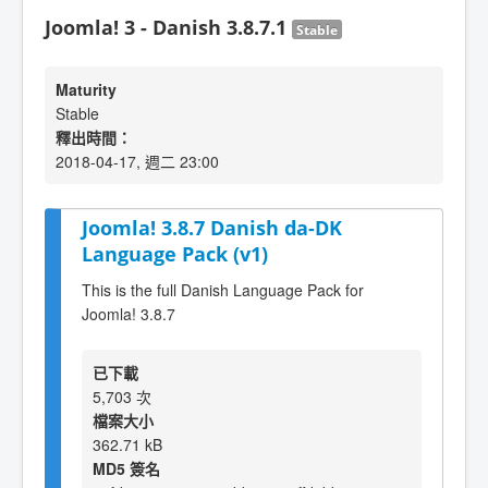
Joomla! 3 - Danish 3.8.7.1
Stable
Maturity
Stable
釋出時間：
2018-04-17, 週二 23:00
Joomla! 3.8.7 Danish da-DK
Language Pack (v1)
This is the full Danish Language Pack for
Joomla! 3.8.7
已下載
5,703 次
檔案大小
362.71 kB
MD5 簽名