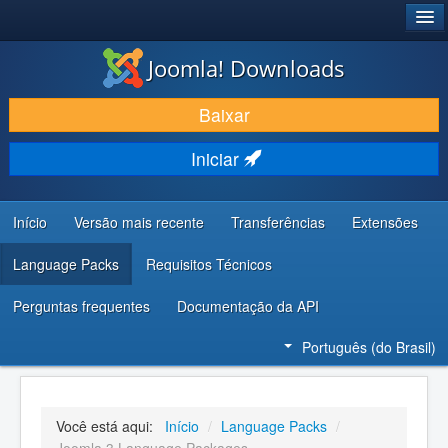
®
JOOMLA!
Joomla! Downloads
BAIXAR E APRIMORAR
Baixar
DESCUBRA & APRENDA
Iniciar
COMUNIDADE & SUPORTE
RECURSOS PARA DESENVOLVEDORES
Início
Versão mais recente
Transferências
Extensões
Language Packs
Requisitos Técnicos
Perguntas frequentes
Documentação da API
Português (do Brasil)
Você está aqui:
Início
/
Language Packs
/