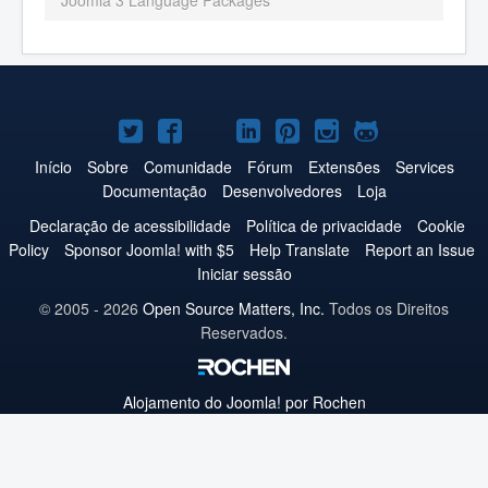
Joomla 3 Language Packages
Joomla!
Joomla!
Joomla!
Joomla!
Joomla!
Joomla!
Joomla!
no
no
no
no
no
no
no
Início
Sobre
Comunidade
Fórum
Extensões
Services
Documentação
Desenvolvedores
Loja
Twitter
Facebook
YouTube
LinkedIn
Pinterest
Instagram
GitHub
Declaração de acessibilidade
Política de privacidade
Cookie
Policy
Sponsor Joomla! with $5
Help Translate
Report an Issue
Iniciar sessão
© 2005 - 2026
Open Source Matters, Inc.
Todos os Direitos
Reservados.
Alojamento do
Joomla!
por Rochen