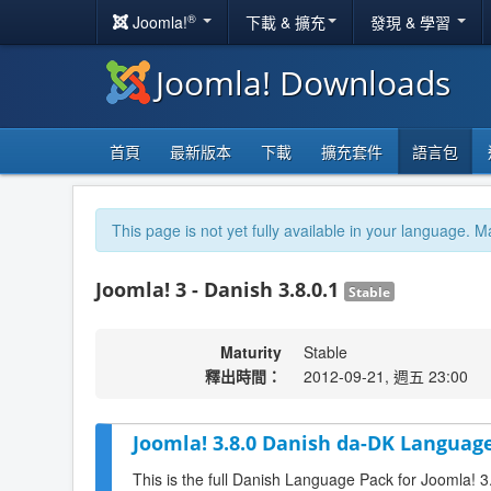
®
Joomla!
下載 & 擴充
發現 & 學習
Joomla! Downloads
首頁
最新版本
下載
擴充套件
語言包
This page is not yet fully available in your language. M
Joomla! 3 - Danish 3.8.0.1
Stable
Maturity
Stable
釋出時間：
2012-09-21, 週五 23:00
Joomla! 3.8.0 Danish da-DK Language
This is the full Danish Language Pack for Joomla! 3