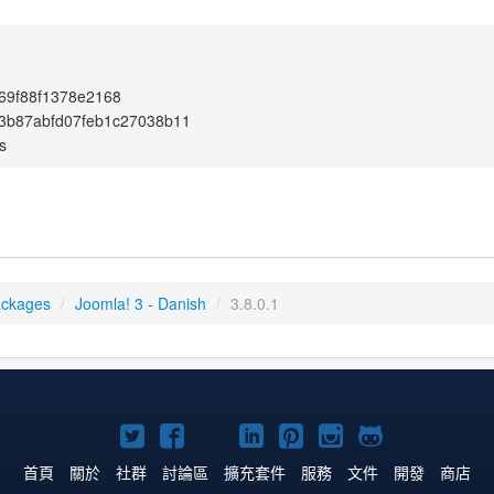
69f88f1378e2168
3b87abfd07feb1c27038b11
s
ackages
/
Joomla! 3 - Danish
/
3.8.0.1
Twitter
Facebook
YouTube
Linkedln
Pinterest
Instagram
GitHub
上
上
上
上
上
上
上
首頁
關於
社群
討論區
擴充套件
服務
文件
開發
商店