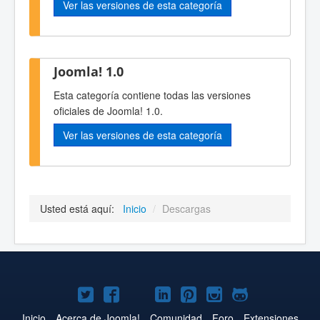
Ver las versiones de esta categoría
Joomla! 1.0
Esta categoría contiene todas las versiones
oficiales de Joomla! 1.0.
Ver las versiones de esta categoría
Usted está aquí:
Inicio
/
Descargas
Joomla!
Joomla!
Joomla!
Joomla!
Joomla!
Joomla!
Joomla!
en
en
en
en
en
en
en
Inicio
Acerca de Joomla!
Comunidad
Foro
Extensiones