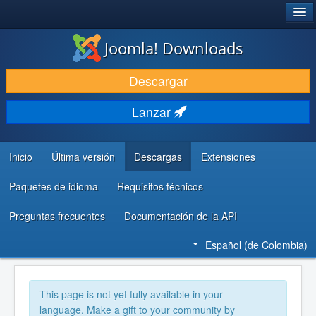
®
JOOMLA!
Joomla! Downloads
DESCARGAR
Descargar
DESCUBRE Y APRENDE
Lanzar
COMUNIDAD Y AYUDA
RECURSOS PARA DESARROLLADORES
Inicio
Última versión
Descargas
Extensiones
Paquetes de idioma
Requisitos técnicos
Preguntas frecuentes
Documentación de la API
Español (de Colombia)
This page is not yet fully available in your
language. Make a gift to your community by