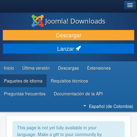
®
JOOMLA!
Joomla! Downloads
DESCARGAR
Descargar
DESCUBRE Y APRENDE
Lanzar
COMUNIDAD Y AYUDA
RECURSOS PARA DESARROLLADORES
Inicio
Última versión
Descargas
Extensiones
Paquetes de idioma
Requisitos técnicos
Preguntas frecuentes
Documentación de la API
Español (de Colombia)
This page is not yet fully available in your
language. Make a gift to your community by