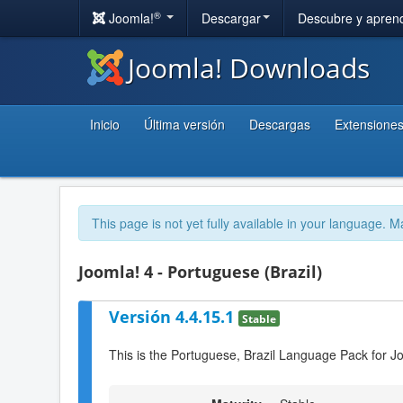
®
Joomla!
Descargar
Descubre y apren
Joomla! Downloads
Inicio
Última versión
Descargas
Extensione
This page is not yet fully available in your language. M
Joomla! 4 - Portuguese (Brazil)
Versión 4.4.15.1
Stable
This is the Portuguese, Brazil Language Pack for J