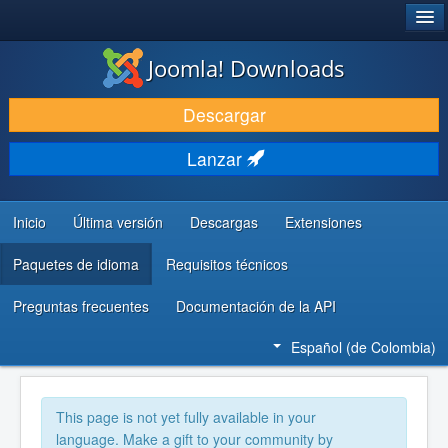
®
JOOMLA!
Joomla! Downloads
DESCARGAR
Descargar
DESCUBRE Y APRENDE
Lanzar
COMUNIDAD Y AYUDA
RECURSOS PARA DESARROLLADORES
Inicio
Última versión
Descargas
Extensiones
Paquetes de idioma
Requisitos técnicos
Preguntas frecuentes
Documentación de la API
Español (de Colombia)
This page is not yet fully available in your
language. Make a gift to your community by