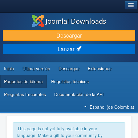
®
JOOMLA!
Joomla! Downloads
DESCARGAR
Descargar
DESCUBRE Y APRENDE
Lanzar
COMUNIDAD Y AYUDA
RECURSOS PARA DESARROLLADORES
Inicio
Última versión
Descargas
Extensiones
Paquetes de idioma
Requisitos técnicos
Preguntas frecuentes
Documentación de la API
Español (de Colombia)
This page is not yet fully available in your
language. Make a gift to your community by