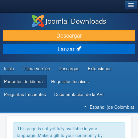
®
JOOMLA!
Joomla! Downloads
DESCARGAR
Descargar
DESCUBRE Y APRENDE
Lanzar
COMUNIDAD Y AYUDA
RECURSOS PARA DESARROLLADORES
Inicio
Última versión
Descargas
Extensiones
Paquetes de idioma
Requisitos técnicos
Preguntas frecuentes
Documentación de la API
Español (de Colombia)
This page is not yet fully available in your
language. Make a gift to your community by