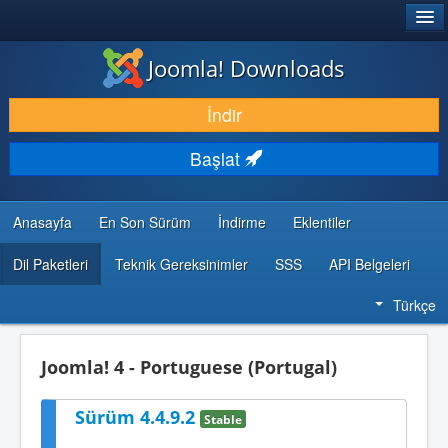
®
JOOMLA!
Joomla! Downloads
İNDIR & GENIŞLET
İndir
KEŞFET & ÖĞREN
Başlat
TOPLULUK & DESTEK
GELIŞTIRICI KAYNAKLARI
Anasayfa
En Son Sürüm
İndirme
Eklentiler
Dil Paketleri
Teknik Gereksinimler
SSS
API Belgeleri
Türkçe
Joomla! 4 - Portuguese (Portugal)
Sürüm 4.4.9.2
Stable