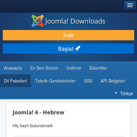
®
JOOMLA!
Joomla! Downloads
İNDIR & GENIŞLET
İndir
KEŞFET & ÖĞREN
Başlat
TOPLULUK & DESTEK
GELIŞTIRICI KAYNAKLARI
Anasayfa
En Son Sürüm
İndirme
Eklentiler
Dil Paketleri
Teknik Gereksinimler
SSS
API Belgeleri
Türkçe
Joomla! 4 - Hebrew
Hiç kayıt bulunamadı