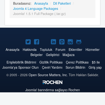
Buradasınız:
Anasayfa
/
Dil Paketleri
/
Joomla 4 Language Packages
/
Joomla! 1.5.1 Full Package (.tar.gz)
Twitter'da
Facebook'da
YouTube'da
LinkedIn'de
Pinterest'de
Instagram'da
GitHub'da
Joomla
Joomla
Joomla
Joomla
Joomla
Joomla
Joomla
Anasayfa
Hakkında
Topluluk
Forum
Eklentiler
Hizmetler
Belgeler
Geliştirici
Mağaza
Erişilebilirlik Bildirimi
Gizlilik Politikası
Çerez Politikası
$5 ile
Joomla'ya Sponsor Olun
Çeviri Yardımı
Sorun Bildirin
Giriş yap
© 2005 - 2026
Open Source Matters, Inc.
Tüm Hakları Saklıdır.
Joomla!
barındırma sağlayıcı Rochen