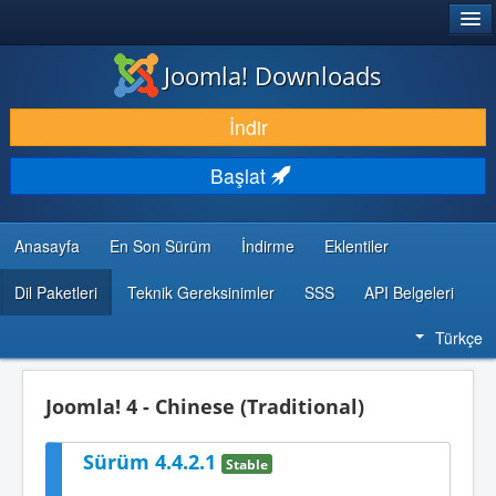
®
JOOMLA!
Joomla! Downloads
İNDIR & GENIŞLET
İndir
KEŞFET & ÖĞREN
Başlat
TOPLULUK & DESTEK
GELIŞTIRICI KAYNAKLARI
Anasayfa
En Son Sürüm
İndirme
Eklentiler
Dil Paketleri
Teknik Gereksinimler
SSS
API Belgeleri
Türkçe
Joomla! 4 - Chinese (Traditional)
Sürüm 4.4.2.1
Stable