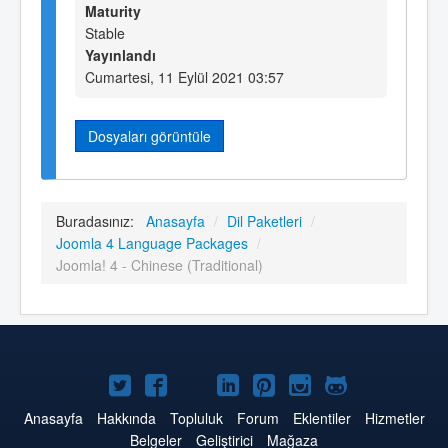
Maturity
Stable
Yayınlandı
Cumartesi, 11 Eylül 2021 03:57
Dosyaları görüntüle
Buradasınız:
Anasayfa
/
Dil Paketleri
/
Joomla 4 Language Packages
/
Joomla! 4 - Chinese (Traditional)
Twitter'da
Facebook'da
YouTube'da
LinkedIn'de
Pinterest'de
Instagram'da
GitHub'da
Joomla
Joomla
Joomla
Joomla
Joomla
Joomla
Joomla
Anasayfa
Hakkında
Topluluk
Forum
Eklentiler
Hizmetler
Belgeler
Geliştirici
Mağaza