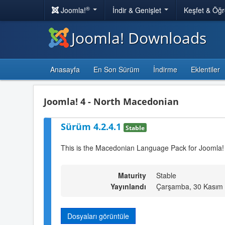
®
Joomla!
İndir & Genişlet
Keşfet & Öğ
Joomla! Downloads
Anasayfa
En Son Sürüm
İndirme
Eklentiler
Joomla! 4 - North Macedonian
Sürüm 4.2.4.1
Stable
This is the Macedonian Language Pack for Joomla!
Maturity
Stable
Yayınlandı
Çarşamba, 30 Kasım 
Dosyaları görüntüle