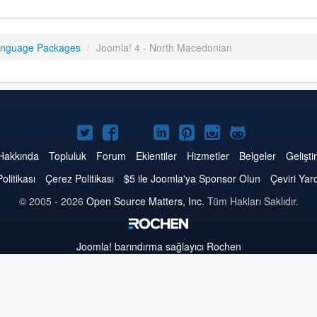
anguage Packages
/
Joomla! 4 - North Macedonian
Twitter'da
Facebook'da
YouTube'da
LinkedIn'de
Pinterest'de
Instagram'da
GitHub'da
Joomla
Joomla
Joomla
Joomla
Joomla
Joomla
Joomla
Hakkında
Topluluk
Forum
Eklentiler
Hizmetler
Belgeler
Geliştir
Politikası
Çerez Politikası
$5 ile Joomla'ya Sponsor Olun
Çeviri Yar
© 2005 - 2026
Open Source Matters, Inc.
Tüm Hakları Saklıdır.
Joomla!
barındırma sağlayıcı Rochen