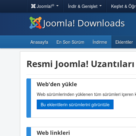
®
Joomla!
İndir & Genişlet
Keşfet & Öğ
Joomla! Downloads
Anasayfa
En Son Sürüm
İndirme
Eklentiler
Resmi Joomla! Uzantıları
Web'den yükle
Web sürümlerinden yüklenen tüm sürümleri içeren k
Bu eklentilerin sürümlerini görüntüle
Web linkleri