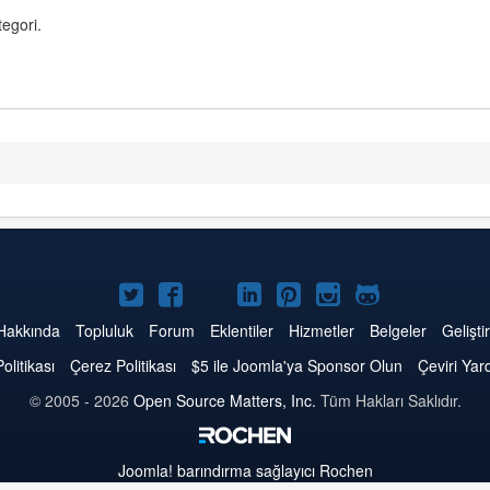
egori.
Twitter'da
Facebook'da
YouTube'da
LinkedIn'de
Pinterest'de
Instagram'da
GitHub'da
Joomla
Joomla
Joomla
Joomla
Joomla
Joomla
Joomla
Hakkında
Topluluk
Forum
Eklentiler
Hizmetler
Belgeler
Geliştir
Politikası
Çerez Politikası
$5 ile Joomla'ya Sponsor Olun
Çeviri Yar
© 2005 - 2026
Open Source Matters, Inc.
Tüm Hakları Saklıdır.
Joomla!
barındırma sağlayıcı Rochen