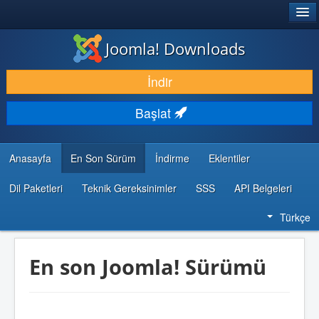
®
JOOMLA!
Joomla! Downloads
İNDIR & GENIŞLET
İndir
KEŞFET & ÖĞREN
Başlat
TOPLULUK & DESTEK
GELIŞTIRICI KAYNAKLARI
Anasayfa
En Son Sürüm
İndirme
Eklentiler
Dil Paketleri
Teknik Gereksinimler
SSS
API Belgeleri
Türkçe
En son Joomla! Sürümü