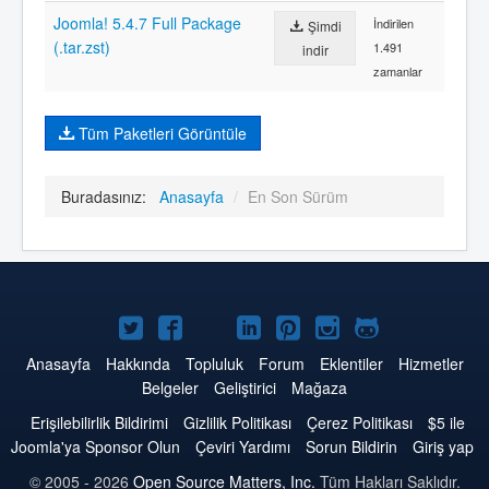
Joomla! 5.4.7 Full Package
İndirilen
Şimdi
(.tar.zst)
1.491
indir
zamanlar
Tüm Paketleri Görüntüle
Buradasınız:
Anasayfa
/
En Son Sürüm
Twitter'da
Facebook'da
YouTube'da
LinkedIn'de
Pinterest'de
Instagram'da
GitHub'da
Joomla
Joomla
Joomla
Joomla
Joomla
Joomla
Joomla
Anasayfa
Hakkında
Topluluk
Forum
Eklentiler
Hizmetler
Belgeler
Geliştirici
Mağaza
Erişilebilirlik Bildirimi
Gizlilik Politikası
Çerez Politikası
$5 ile
Joomla'ya Sponsor Olun
Çeviri Yardımı
Sorun Bildirin
Giriş yap
© 2005 - 2026
Open Source Matters, Inc.
Tüm Hakları Saklıdır.