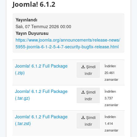
Joomla! 6.1.2
Yayınlandı
Salı, 07 Temmuz 2026 00:00
Yayın Duyurusu
https://www.joomla.org/announcements/release-news/
5955-joomla-6-1-2-5-4-7-security-bugfix-release.html
Joomla! 6.1.2 Full Package
İndirilen
Şimdi
(.zip)
20.461
indir
zamanlar
Joomla! 6.1.2 Full Package
İndirilen
Şimdi
(.tar.gz)
3.737
indir
zamanlar
Joomla! 6.1.2 Full Package
İndirilen
Şimdi
(.tar.zst)
1.414
indir
zamanlar