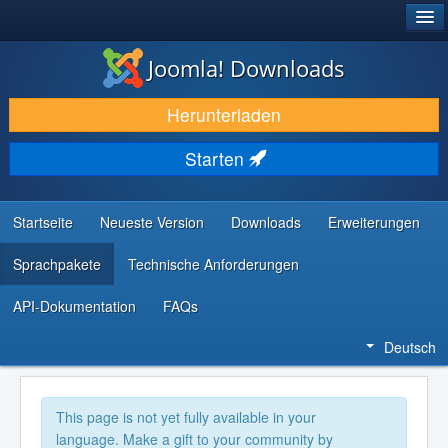
®
JOOMLA!
Joomla! Downloads
DOWNLOAD & ERWEITERN
Herunterladen
ENTDECKEN & LERNEN
Starten
COMMUNITY & SUPPORT
RESSOURCEN FÜR ENTWICKLER
Startseite
Neueste Version
Downloads
Erweiterungen
Sprachpakete
Technische Anforderungen
API-Dokumentation
FAQs
Deutsch
This page is not yet fully available in your
language. Make a gift to your community by