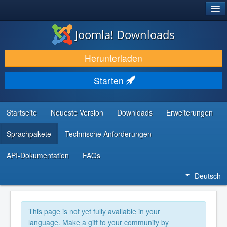
®
JOOMLA!
Joomla! Downloads
DOWNLOAD & ERWEITERN
Herunterladen
ENTDECKEN & LERNEN
Starten
COMMUNITY & SUPPORT
RESSOURCEN FÜR ENTWICKLER
Startseite
Neueste Version
Downloads
Erweiterungen
Sprachpakete
Technische Anforderungen
API-Dokumentation
FAQs
Deutsch
This page is not yet fully available in your
language. Make a gift to your community by