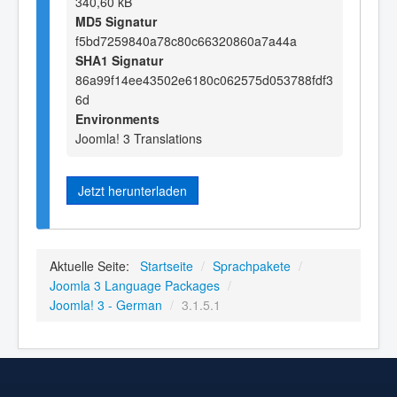
340,60 kB
MD5 Signatur
f5bd7259840a78c80c66320860a7a44a
SHA1 Signatur
86a99f14ee43502e6180c062575d053788fdf3
6d
Environments
Joomla! 3 Translations
Jetzt herunterladen
Aktuelle Seite:
Startseite
/
Sprachpakete
/
Joomla 3 Language Packages
/
Joomla! 3 - German
/
3.1.5.1