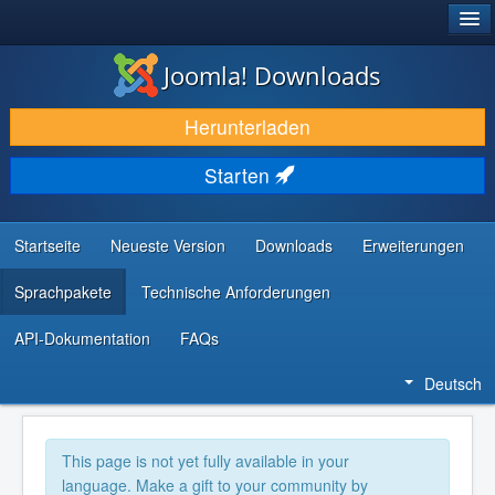
®
JOOMLA!
Joomla! Downloads
DOWNLOAD & ERWEITERN
Herunterladen
ENTDECKEN & LERNEN
Starten
COMMUNITY & SUPPORT
RESSOURCEN FÜR ENTWICKLER
Startseite
Neueste Version
Downloads
Erweiterungen
Sprachpakete
Technische Anforderungen
API-Dokumentation
FAQs
Deutsch
This page is not yet fully available in your
language. Make a gift to your community by