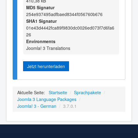
410,38 kB
MD5 Signatur
254e937495adfbaed8344f056760b676
SHA1 Signatur
01e43d4442fca89f9830dc0026ed073f7d6fa6
26
Environments
Joomla! 3 Translations
Jetzt herunterladen
Aktuelle Seite:
Startseite
/
Sprachpakete
/
Joomla 3 Language Packages
/
Joomla! 3 - German
/
3.7.0.1