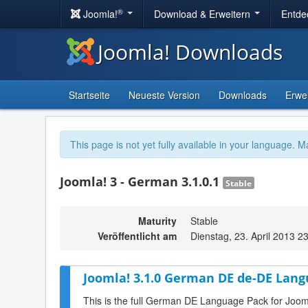
®
Joomla!
Download & Erweitern
Entde
Joomla! Downloads
Startseite
Neueste Version
Downloads
Erwe
This page is not yet fully available in your language. M
Joomla! 3 - German 3.1.0.1
Stable
Maturity
Stable
Veröffentlicht am
Dienstag, 23. April 2013 2
Joomla! 3.1.0 German DE de-DE Lang
This is the full German DE Language Pack for Joom