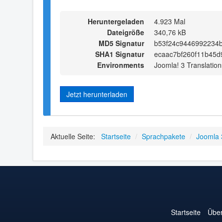
Heruntergeladen
4.923 Mal
Dateigröße
340,76 kB
MD5 Signatur
b53f24c9446992234
SHA1 Signatur
ecaac7bf260f11b45d
Environments
Joomla! 3 Translation
Jetzt herunterladen
Aktuelle Seite:
Startseite
/
Sprachpakete
/
Joomla 
Startseite
Über