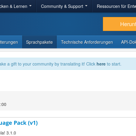
cken & Lernen
Community & Support
Ressourcen für Entw
Herun
iterungen
Sprachpakete
Technische Anforderungen
API-Do
ake a gift to your community by translating it! Click
here
to start.
3:00
uage Pack (v1)
la! 3.1.0