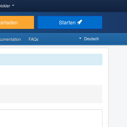
ickler
terladen
Starten
Deutsch
kumentation
FAQs