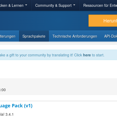
cken & Lernen
Community & Support
Ressourcen für Entw
Herun
iterungen
Sprachpakete
Technische Anforderungen
API-Do
ake a gift to your community by translating it! Click
here
to start.
3:00
uage Pack (v1)
la! 3.4.1