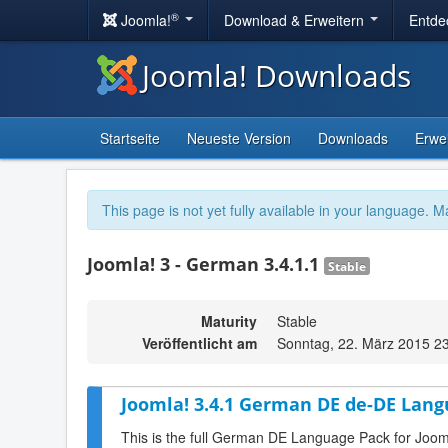
®
Joomla!
Download & Erweitern
Entde
Joomla! Downloads
Startseite
Neueste Version
Downloads
Erwe
This page is not yet fully available in your language. M
Joomla! 3 - German 3.4.1.1
Stable
Maturity
Stable
Veröffentlicht am
Sonntag, 22. März 2015 2
Joomla! 3.4.1 German DE de-DE Lang
This is the full German DE Language Pack for Joom