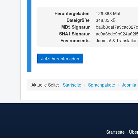
Heruntergeladen
126.368 Mal
Dateigröße
348,35 kB
MD5 Signatur
ba6b3daf7a9cac327
SHA1 Signatur
ac9a6bde9b924a62f
Environments
Joomla! 3 Translation
Jetzt herunterladen
Aktuelle Seite:
Startseite
/
Sprachpakete
/
Joomla 
Startseite
Über