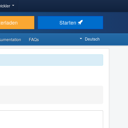
ickler
terladen
Starten
Deutsch
kumentation
FAQs