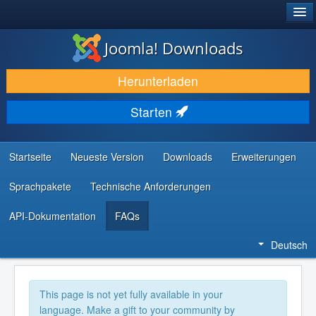
®
JOOMLA!
Joomla! Downloads
DOWNLOAD & ERWEITERN
Herunterladen
ENTDECKEN & LERNEN
Starten
COMMUNITY & SUPPORT
RESSOURCEN FÜR ENTWICKLER
Startseite
Neueste Version
Downloads
Erweiterungen
Sprachpakete
Technische Anforderungen
API-Dokumentation
FAQs
Deutsch
This page is not yet fully available in your
language. Make a gift to your community by