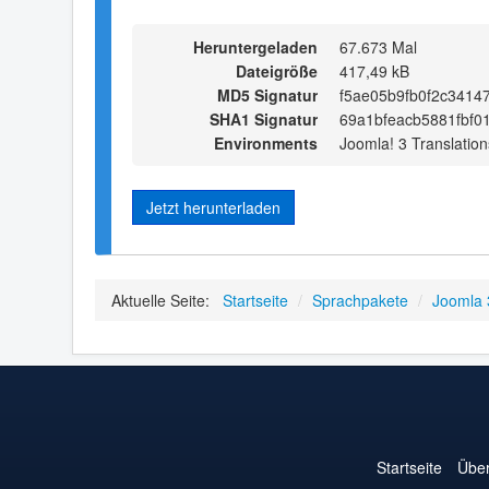
Heruntergeladen
67.673 Mal
Dateigröße
417,49 kB
MD5 Signatur
f5ae05b9fb0f2c3414
SHA1 Signatur
69a1bfeacb5881fbf0
Environments
Joomla! 3 Translation
Jetzt herunterladen
Aktuelle Seite:
Startseite
/
Sprachpakete
/
Joomla 
Startseite
Über