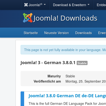
®
Joomla!
Download & Erweitern
Entde
Joomla! Downloads
Startseite
Neueste Version
Downloads
Erwe
This page is not yet fully available in your language. M
Joomla! 3 - German 3.8.0.1
Stable
Maturity
Stable
Veröffentlicht am
Montag, 25. September 20
Joomla! 3.8.0 German DE de-DE Lang
This is the full German DE Language Pack for Joom