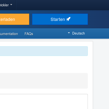
ickler
terladen
Starten
Deutsch
kumentation
FAQs