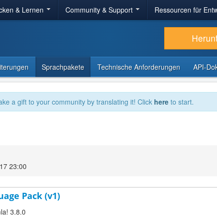
cken & Lernen
Community & Support
Ressourcen für Entw
Herun
iterungen
Sprachpakete
Technische Anforderungen
API-Do
ake a gift to your community by translating it! Click
here
to start.
17 23:00
uage Pack (v1)
la! 3.8.0