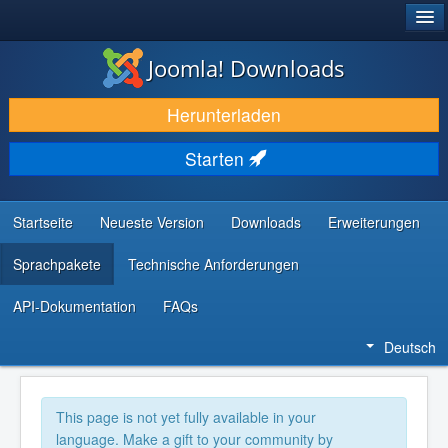
®
JOOMLA!
Joomla! Downloads
DOWNLOAD & ERWEITERN
Herunterladen
ENTDECKEN & LERNEN
Starten
COMMUNITY & SUPPORT
RESSOURCEN FÜR ENTWICKLER
Startseite
Neueste Version
Downloads
Erweiterungen
Sprachpakete
Technische Anforderungen
API-Dokumentation
FAQs
Deutsch
This page is not yet fully available in your
language. Make a gift to your community by