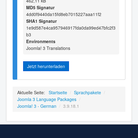
462,11 kB
MD5 Signatur
4dd0f9440da15fd8eb7015227aaa11f2
SHA1 Signatur
1e9d587e4ca957946917fda0da99ed47bfc2f3
b3
Environments
Joomla! 3 Translations
Jetzt herunterladen
Aktuelle Seite:
Startseite
/
Sprachpakete
/
Joomla 3 Language Packages
/
Joomla! 3 - German
/
3.9.18.1