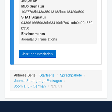
462,36 kB
MD5 Signatur
10277d8bf43a35013182bee18429a500
SHA1 Signatur
0439616659d3db63419db7c61adc0c99d580
b350
Environments
Joomla! 3 Translations
Jetzt herunterladen
Aktuelle Seite:
Startseite
/
Sprachpakete
/
Joomla 3 Language Packages
/
Joomla! 3 - German
/
3.9.7.1