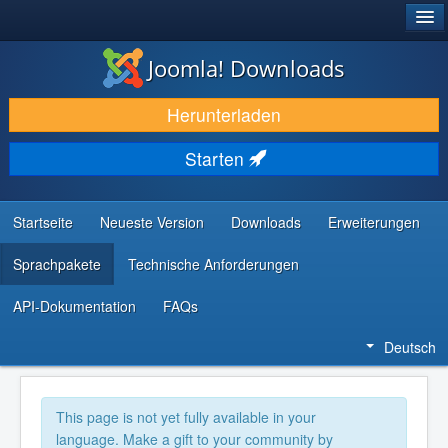
®
JOOMLA!
Joomla! Downloads
DOWNLOAD & ERWEITERN
Herunterladen
ENTDECKEN & LERNEN
Starten
COMMUNITY & SUPPORT
RESSOURCEN FÜR ENTWICKLER
Startseite
Neueste Version
Downloads
Erweiterungen
Sprachpakete
Technische Anforderungen
API-Dokumentation
FAQs
Deutsch
This page is not yet fully available in your
language. Make a gift to your community by