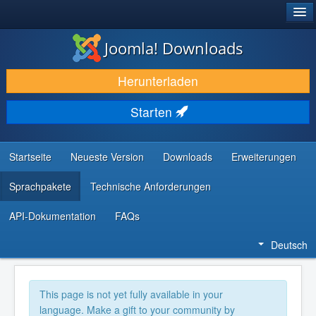
®
JOOMLA!
Joomla! Downloads
DOWNLOAD & ERWEITERN
Herunterladen
ENTDECKEN & LERNEN
Starten
COMMUNITY & SUPPORT
RESSOURCEN FÜR ENTWICKLER
Startseite
Neueste Version
Downloads
Erweiterungen
Sprachpakete
Technische Anforderungen
API-Dokumentation
FAQs
Deutsch
This page is not yet fully available in your
language. Make a gift to your community by