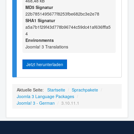
468,48 kB
MD5 Signatur
22b7851495677f8253fbe682bc3e2e78
SHA1 Signatur
a5a7b1f29f43d778b96744c59dc41af636fffa5
4
Environments
Joomla! 3 Translations
Jetzt herunterladen
Aktuelle Seite:
Startseite
/
Sprachpakete
/
Joomla 3 Language Packages
/
Joomla! 3 - German
/
3.10.11.1