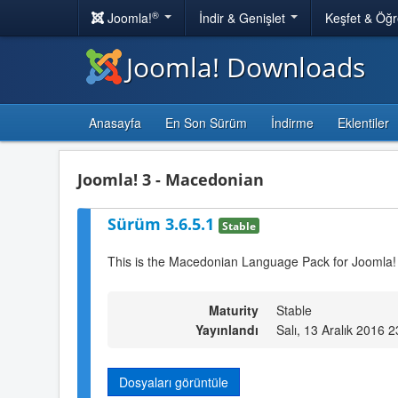
®
Joomla!
İndir & Genişlet
Keşfet & Öğ
Joomla! Downloads
Anasayfa
En Son Sürüm
İndirme
Eklentiler
Joomla! 3 - Macedonian
Sürüm 3.6.5.1
Stable
This is the Macedonian Language Pack for Joomla!
Maturity
Stable
Yayınlandı
Salı, 13 Aralık 2016 
Dosyaları görüntüle