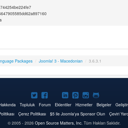
b744254be224fe7
f6647905585dd62a897160
s
anguage Packages
/
Joomla! 3 - Macedonian
/
3.6.3.1
Twitter'da
Facebook'da
YouTube'da
LinkedIn'de
Pinterest'de
Instagram'da
GitHub'da
Joomla
Joomla
Joomla
Joomla
Joomla
Joomla
Joomla
Hakkında
Topluluk
Forum
Eklentiler
Hizmetler
Belgeler
Geliştir
Politikası
Çerez Politikası
$5 ile Joomla'ya Sponsor Olun
Çeviri Yar
© 2005 - 2026
Open Source Matters, Inc.
Tüm Hakları Saklıdır.