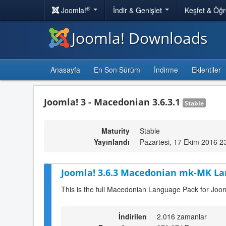
®
Joomla!
İndir & Genişlet
Keşfet & Öğ
Joomla! Downloads
Anasayfa
En Son Sürüm
İndirme
Eklentiler
Joomla! 3 - Macedonian 3.6.3.1
Stable
Maturity
Stable
Yayınlandı
Pazartesi, 17 Ekim 2016 2
Joomla! 3.6.3 Macedonian mk-MK La
This is the full Macedonian Language Pack for Joom
İndirilen
2.016 zamanlar