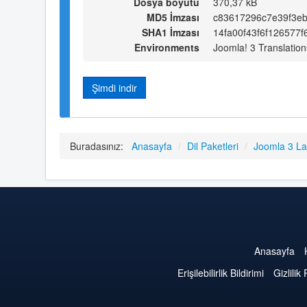
Dosya boyutu
370,37 kB
MD5 İmzası
c83617296c7e39f3e
SHA1 İmzası
14fa00f43f6f126577
Environments
Joomla! 3 Translation
Şimdi indir
Buradasınız:
Anasayfa
/
Dil Paketleri
/
Joomla 3 L
Anasayfa
Erişilebilirlik Bildirimi
Gizlilik 