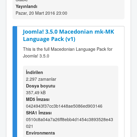
Yayınlandı
Pazar, 20 Mart 2016 23:00
Joomla! 3.5.0 Macedonian mk-MK
Language Pack (v1)
This is the full Macedonian Language Pack for
Joomla! 3.5.0
İndirilen
2.297 zamanlar
Dosya boyutu
357,49 kB
MD5 İmzası
0424943f37cc3b1448ae5086ed903146
SHA1 İmzası
0510c8a04a7a26ff8ebb4d1454c3893528e43
021
Environments