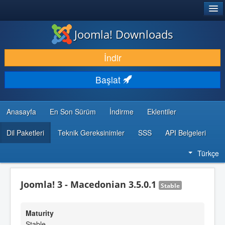
®
JOOMLA!
Joomla! Downloads
İNDIR & GENIŞLET
İndir
KEŞFET & ÖĞREN
Başlat
TOPLULUK & DESTEK
GELIŞTIRICI KAYNAKLARI
Anasayfa
En Son Sürüm
İndirme
Eklentiler
Dil Paketleri
Teknik Gereksinimler
SSS
API Belgeleri
Türkçe
Joomla! 3 - Macedonian 3.5.0.1
Stable
Maturity
Stable