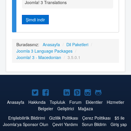
Joomla! 3 Translations
Şimdi indir
Buradasınız:
Anasayfa
/
Dil Paketleri
/
Joomla 3 Language Packages
/
Joomla! 3 - Macedonian
/
3.5.0.1
Twitter'da
Facebook'da
YouTube'da
LinkedIn'de
Pinterest'de
Instagram'da
GitHub'da
Joomla
Joomla
Joomla
Joomla
Joomla
Joomla
Joomla
Anasayfa
Hakkında
Topluluk
Forum
Eklentiler
Hizmetler
Belgeler
Geliştirici
Mağaza
Erişilebilirlik Bildirimi
Gizlilik Politikası
Çerez Politikası
$5 ile
Joomla'ya Sponsor Olun
Çeviri Yardımı
Sorun Bildirin
Giriş yap