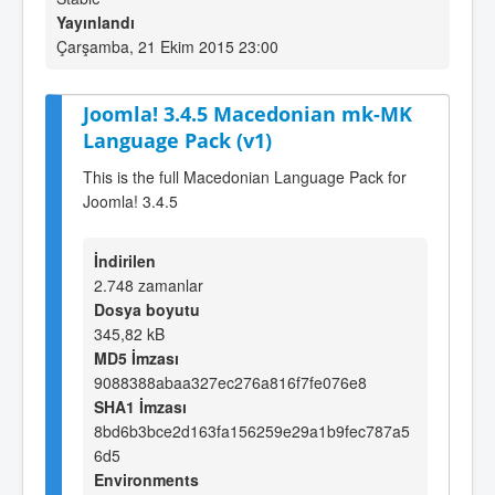
Yayınlandı
Çarşamba, 21 Ekim 2015 23:00
Joomla! 3.4.5 Macedonian mk-MK
Language Pack (v1)
This is the full Macedonian Language Pack for
Joomla! 3.4.5
İndirilen
2.748 zamanlar
Dosya boyutu
345,82 kB
MD5 İmzası
9088388abaa327ec276a816f7fe076e8
SHA1 İmzası
8bd6b3bce2d163fa156259e29a1b9fec787a5
6d5
Environments