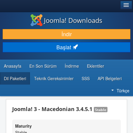
®
JOOMLA!
Joomla! Downloads
İNDIR & GENIŞLET
İndir
KEŞFET & ÖĞREN
Başlat
TOPLULUK & DESTEK
GELIŞTIRICI KAYNAKLARI
Anasayfa
En Son Sürüm
İndirme
Eklentiler
Dil Paketleri
Teknik Gereksinimler
SSS
API Belgeleri
Türkçe
Joomla! 3 - Macedonian 3.4.5.1
Stable
Maturity
Stable