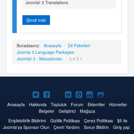
Joomla! 3 Translations
Şimdi indir
Buradasınız:
Anasayfa
/
Dil Paketleri
/
Joomla 3 Language Packages
/
Joomla! 3 - Macedonian
/
3.4.5.1
Twitter'da
Facebook'da
YouTube'da
LinkedIn'de
Pinterest'de
Instagram'da
GitHub'da
Joomla
Joomla
Joomla
Joomla
Joomla
Joomla
Joomla
Anasayfa
Hakkında
Topluluk
Forum
Eklentiler
Hizmetler
Belgeler
Geliştirici
Mağaza
Erişilebilirlik Bildirimi
Gizlilik Politikası
Çerez Politikası
$5 ile
Joomla'ya Sponsor Olun
Çeviri Yardımı
Sorun Bildirin
Giriş yap