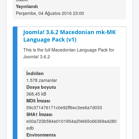
Yayınlandı
Perşembe, 04 Ağustos 2016 23:00
Joomla! 3.6.2 Macedonian mk-MK
Language Pack (v1)
This is the full Macedonian Language Pack for
Joomla! 3.6.2
İndirilen
1.578 zamanlar
Dosya boyutu
368,45 kB
MD5 İmzası
59c371476171c0e92ff6ec3ee6a7d033
SHA1 İmzası
e00a723b584e0101954a2f4665c66369a4280
edb
Environments