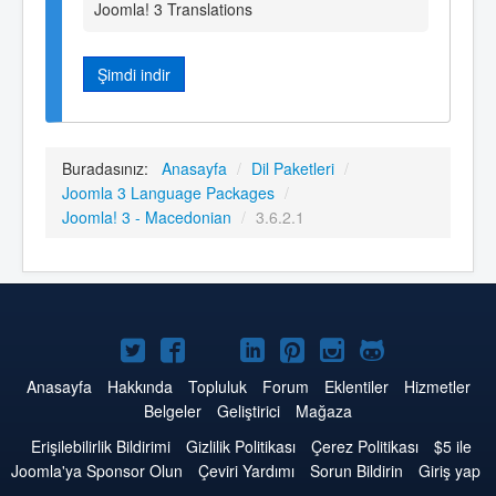
Joomla! 3 Translations
Şimdi indir
Buradasınız:
Anasayfa
/
Dil Paketleri
/
Joomla 3 Language Packages
/
Joomla! 3 - Macedonian
/
3.6.2.1
Twitter'da
Facebook'da
YouTube'da
LinkedIn'de
Pinterest'de
Instagram'da
GitHub'da
Joomla
Joomla
Joomla
Joomla
Joomla
Joomla
Joomla
Anasayfa
Hakkında
Topluluk
Forum
Eklentiler
Hizmetler
Belgeler
Geliştirici
Mağaza
Erişilebilirlik Bildirimi
Gizlilik Politikası
Çerez Politikası
$5 ile
Joomla'ya Sponsor Olun
Çeviri Yardımı
Sorun Bildirin
Giriş yap