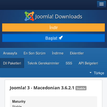
®
JOOMLA!
Joomla! Downloads
İNDIR & GENIŞLET
İndir
KEŞFET & ÖĞREN
Başlat
TOPLULUK & DESTEK
GELIŞTIRICI KAYNAKLARI
Anasayfa
En Son Sürüm
İndirme
Eklentiler
Dil Paketleri
Teknik Gereksinimler
SSS
API Belgeleri
Türkçe
Joomla! 3 - Macedonian 3.6.2.1
Stable
Maturity
Stable