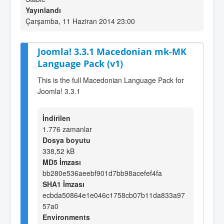
Yayınlandı
Çarşamba, 11 Haziran 2014 23:00
Joomla! 3.3.1 Macedonian mk-MK
Language Pack (v1)
This is the full Macedonian Language Pack for
Joomla! 3.3.1
İndirilen
1.776 zamanlar
Dosya boyutu
338,52 kB
MD5 İmzası
bb280e536aeebf901d7bb98acefef4fa
SHA1 İmzası
ecbda50864e1e046c1758cb07b11da833a97
57a0
Environments