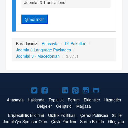
Joomla! 3 Translations
Şimdi indir
Buradasınız:
Anasayfa
/
Dil Paketleri
/
Joomla 3 Language Packages
/
Joomla! 3 - Macedonian
/
3.3.1.1
Twitter'da
Facebook'da
YouTube'da
LinkedIn'de
Pinterest'de
Instagram'da
GitHub'da
Joomla
Joomla
Joomla
Joomla
Joomla
Joomla
Joomla
Anasayfa
Hakkında
Topluluk
Forum
Eklentiler
Hizmetler
Belgeler
Geliştirici
Mağaza
Erişilebilirlik Bildirimi
Gizlilik Politikası
Çerez Politikası
$5 ile
Joomla'ya Sponsor Olun
Çeviri Yardımı
Sorun Bildirin
Giriş yap