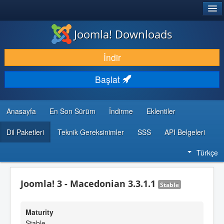
®
JOOMLA!
Joomla! Downloads
İNDIR & GENIŞLET
İndir
KEŞFET & ÖĞREN
Başlat
TOPLULUK & DESTEK
GELIŞTIRICI KAYNAKLARI
Anasayfa
En Son Sürüm
İndirme
Eklentiler
Dil Paketleri
Teknik Gereksinimler
SSS
API Belgeleri
Türkçe
Joomla! 3 - Macedonian 3.3.1.1
Stable
Maturity
Stable