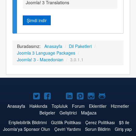
Joomla! 3 Translations
Şimdi indir
Buradasınız:
Anasayfa
/
Dil Paketleri
/
Joomla 3 Language Packages
/
Joomla! 3 - Macedonian
/
3.0.1.1
Twitter'da
Facebook'da
YouTube'da
LinkedIn'de
Pinterest'de
Instagram'da
GitHub'da
Joomla
Joomla
Joomla
Joomla
Joomla
Joomla
Joomla
Anasayfa
Hakkında
Topluluk
Forum
Eklentiler
Hizmetler
Belgeler
Geliştirici
Mağaza
Erişilebilirlik Bildirimi
Gizlilik Politikası
Çerez Politikası
$5 ile
Joomla'ya Sponsor Olun
Çeviri Yardımı
Sorun Bildirin
Giriş yap