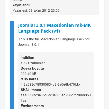
Yayınlandı
Pazartesi, 08 Ekim 2012 23:00
Joomla! 3.0.1 Macedonian mk-MK
Language Pack (v1)
This is the full Macedonian Language Pack for
Joomla! 3.0.1
İndirilen
1.521 zamanlar
Dosya boyutu
299,49 kB
MD5 İmzası
4f8a593d789305834c3f6a0e6b470fdb
SHA1 İmzası
1aa0338fc3a45c6cc8a8351e738e7596b68b9
1ae
Environments