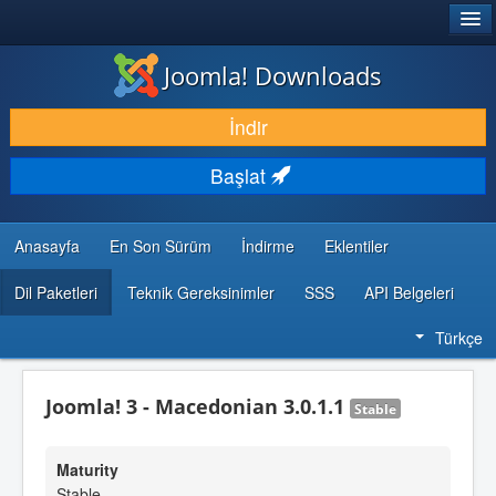
®
JOOMLA!
Joomla! Downloads
İNDIR & GENIŞLET
İndir
KEŞFET & ÖĞREN
Başlat
TOPLULUK & DESTEK
GELIŞTIRICI KAYNAKLARI
Anasayfa
En Son Sürüm
İndirme
Eklentiler
Dil Paketleri
Teknik Gereksinimler
SSS
API Belgeleri
Türkçe
Joomla! 3 - Macedonian 3.0.1.1
Stable
Maturity
Stable