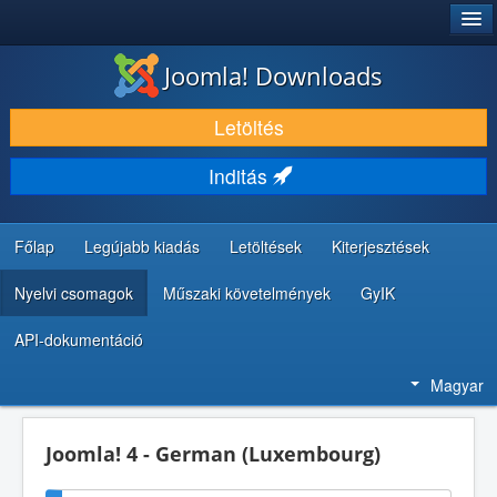
®
JOOMLA!
Joomla! Downloads
LETÖLTÉS ÉS KITERJESZTÉS
Letöltés
FEDEZZE FEL ÉS TANULJA MEG
Inditás
KÖZÖSSÉG ÉS TÁMOGATÁS
FEJLESZTŐI ERŐFORRÁSOK
Főlap
Legújabb kiadás
Letöltések
Kiterjesztések
Nyelvi csomagok
Műszaki követelmények
GyIK
API-dokumentáció
Magyar
Joomla! 4 - German (Luxembourg)