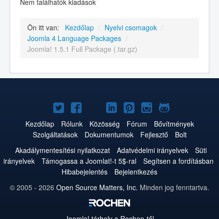
Nem találhatók kiadások
Ön itt van:
Kezdőlap
/
Nyelvi csomagok
/
Joomla 4 Language Packages
/
Joomla! 1.5.1 Full Package (.tar.gz)
Joomla!
Joomla!
Joomla!
Joomla!
Joomla!
Joomla!
Joomla!
a
a
a
a
a
az
a
Kezdőlap
Rólunk
Közösség
Fórum
Bővítmények
Szolgáltatások
Dokumentumok
Fejlesztő
Bolt
Twitteren
Facebookon
YouTube-
LinkedInen
Pinteresten
Instagramon
GitHub-
Akadálymentesítési nyilatkozat
Adatvédelmi irányelvek
Süti
on
on
irányelvek
Támogassa a Joomlat!-t 5$-ral
Segítsen a fordításban
Hibabejelentés
Bejelentkezés
© 2005 - 2026
Open Source Matters, Inc.
Minden jog fenntartva.
Joomla!
tárhely a Rochen-től