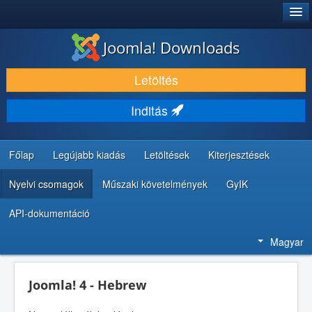
®
JOOMLA!
Joomla! Downloads
LETÖLTÉS ÉS KITERJESZTÉS
Letöltés
FEDEZZE FEL ÉS TANULJA MEG
Inditás
KÖZÖSSÉG ÉS TÁMOGATÁS
FEJLESZTŐI ERŐFORRÁSOK
Főlap
Legújabb kiadás
Letöltések
Kiterjesztések
Nyelvi csomagok
Műszaki követelmények
GyIK
API-dokumentáció
Magyar
Joomla! 4 - Hebrew