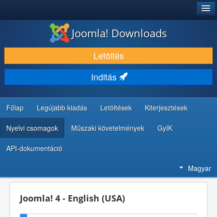
®
JOOMLA!
Joomla! Downloads
LETÖLTÉS ÉS KITERJESZTÉS
Letöltés
FEDEZZE FEL ÉS TANULJA MEG
Inditás
KÖZÖSSÉG ÉS TÁMOGATÁS
FEJLESZTŐI ERŐFORRÁSOK
Főlap
Legújabb kiadás
Letöltések
Kiterjesztések
Nyelvi csomagok
Műszaki követelmények
GyIK
API-dokumentáció
Magyar
Joomla! 4 - English (USA)