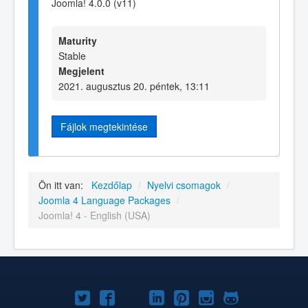
Joomla! 4.0.0 (v11)
Maturity
Stable
Megjelent
2021. augusztus 20. péntek, 13:11
Fájlok megtekintése
Ön itt van:
Kezdőlap
/
Nyelvi csomagok
/
Joomla 4 Language Packages
/
Joomla! 4 - English (USA)
Joomla!
Joomla!
Joomla!
Joomla!
Joomla!
Joomla!
Joomla!