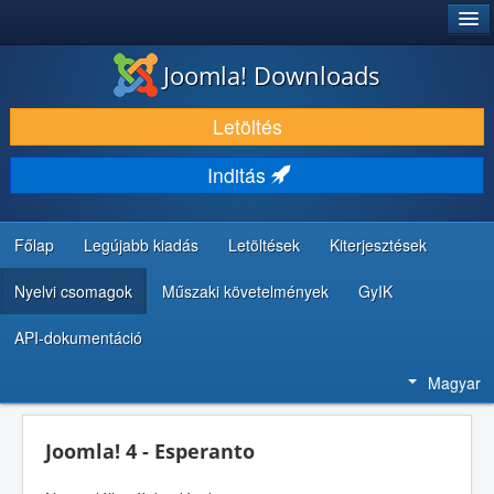
®
JOOMLA!
Joomla! Downloads
LETÖLTÉS ÉS KITERJESZTÉS
Letöltés
FEDEZZE FEL ÉS TANULJA MEG
Inditás
KÖZÖSSÉG ÉS TÁMOGATÁS
FEJLESZTŐI ERŐFORRÁSOK
Főlap
Legújabb kiadás
Letöltések
Kiterjesztések
Nyelvi csomagok
Műszaki követelmények
GyIK
API-dokumentáció
Magyar
Joomla! 4 - Esperanto