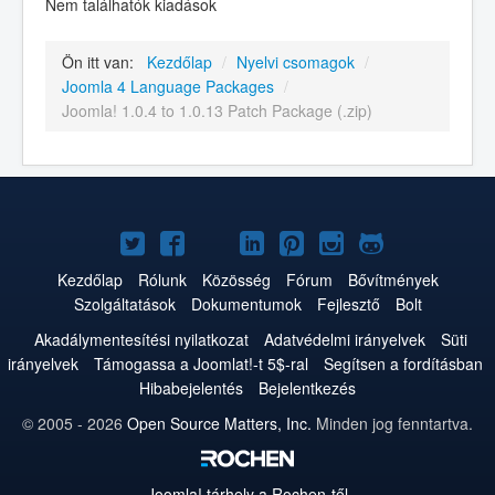
Nem találhatók kiadások
Ön itt van:
Kezdőlap
/
Nyelvi csomagok
/
Joomla 4 Language Packages
/
Joomla! 1.0.4 to 1.0.13 Patch Package (.zip)
Joomla!
Joomla!
Joomla!
Joomla!
Joomla!
Joomla!
Joomla!
a
a
a
a
a
az
a
Kezdőlap
Rólunk
Közösség
Fórum
Bővítmények
Szolgáltatások
Dokumentumok
Fejlesztő
Bolt
Twitteren
Facebookon
YouTube-
LinkedInen
Pinteresten
Instagramon
GitHub-
Akadálymentesítési nyilatkozat
Adatvédelmi irányelvek
Süti
on
on
irányelvek
Támogassa a Joomlat!-t 5$-ral
Segítsen a fordításban
Hibabejelentés
Bejelentkezés
© 2005 - 2026
Open Source Matters, Inc.
Minden jog fenntartva.
Joomla!
tárhely a Rochen-től