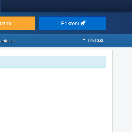
euzmi
Pokreni
Hrvatski
entacija