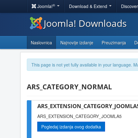
®
Joomla!
Download & Extend
Discove
Joomla! Downloads
Naslovnica
Najnovije izdanje
Preuzimanja
D
This page is not yet fully available in your language. M
ARS_CATEGORY_NORMAL
ARS_EXTENSION_CATEGORY_JOOMLA5
ARS_EXTENSION_CATEGORY_JOOMLA5
Pogledaj izdanja ovog dodatka