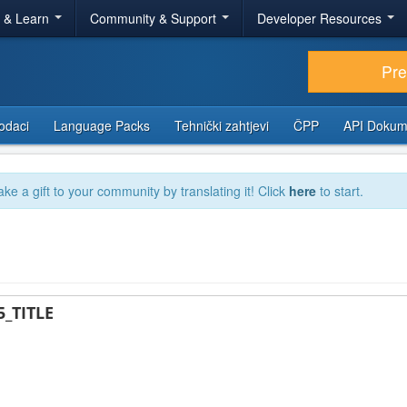
r & Learn
Community & Support
Developer Resources
Pr
odaci
Language Packs
Tehnički zahtjevi
ČPP
API Dokum
ake a gift to your community by translating it! Click
here
to start.
_TITLE