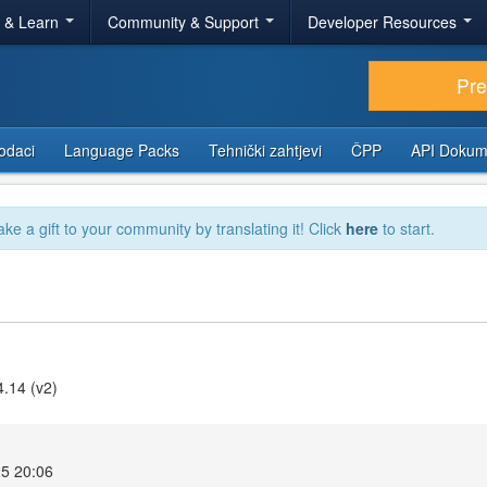
r & Learn
Community & Support
Developer Resources
Pr
odaci
Language Packs
Tehnički zahtjevi
ČPP
API Dokum
ake a gift to your community by translating it! Click
here
to start.
4.14 (v2)
25 20:06