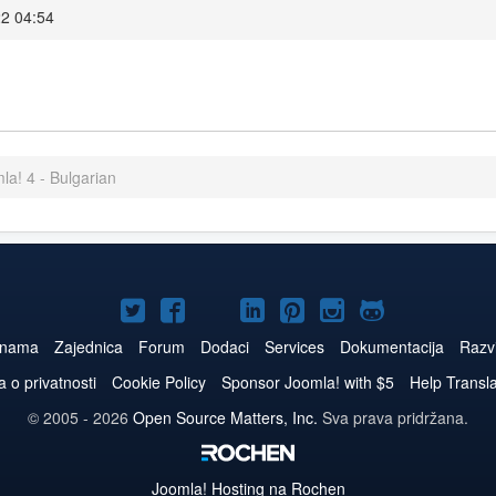
22 04:54
la! 4 - Bulgarian
Joomla!
Joomla!
Joomla!
Joomla!
Joomla!
Joomla!
Joomla!
na
na
na
na
na
na
na
 nama
Zajednica
Forum
Dodaci
Services
Dokumentacija
Razvi
Twitteru
Facebook
YouTube
LinkedIn
Pinterest
Instagram
GitHub
a o privatnosti
Cookie Policy
Sponsor Joomla! with $5
Help Transl
© 2005 - 2026
Open Source Matters, Inc.
Sva prava pridržana.
Joomla!
Hosting na Rochen