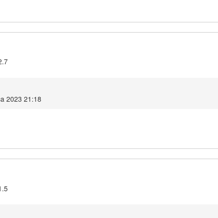
2.7
ača 2023 21:18
1.5