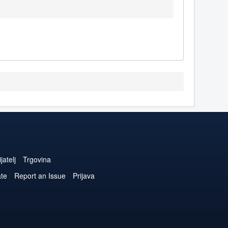
jatelj
Trgovina
ate
Report an Issue
Prijava