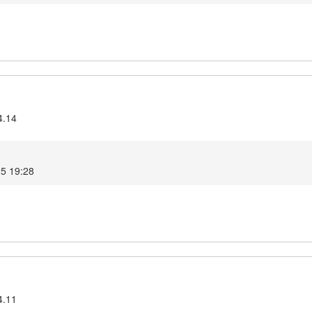
4.14
25 19:28
4.11