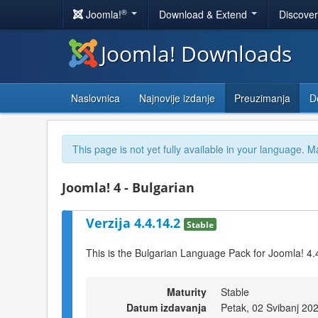
®
Joomla!
Download & Extend
Discove
Joomla! Downloads
Naslovnica
Najnovije izdanje
Preuzimanja
D
This page is not yet fully available in your language. M
Joomla! 4 - Bulgarian
Verzija 4.4.14.2
Stable
This is the Bulgarian Language Pack for Joomla! 4.
Maturity
Stable
Datum izdavanja
Petak, 02 Svibanj 20