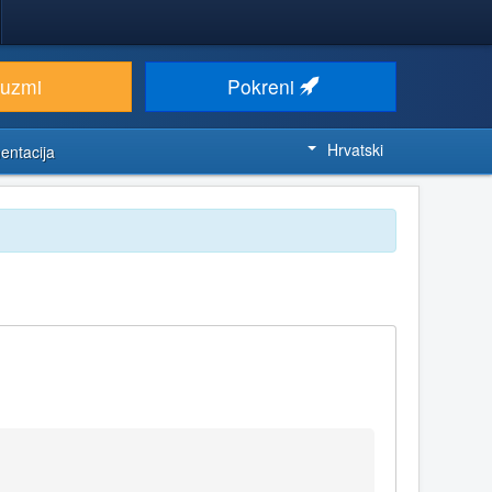
euzmi
Pokreni
Hrvatski
entacija