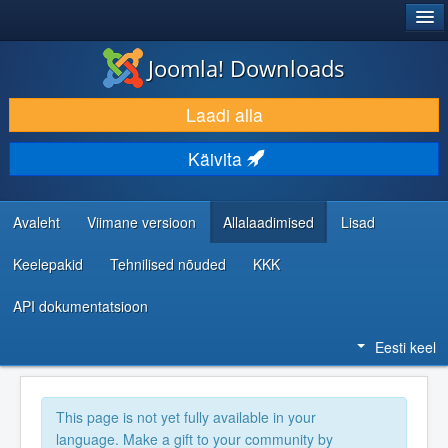
®
JOOMLA!
Joomla! Downloads
LAADI ALLA JA LAIENDA
Laadi alla
AVASTA JA ÕPI
Käivita
KOGUKOND JA KASUTAJATUGI
RESSURSID ARENDAJATELE
Avaleht
Viimane versioon
Allalaadimised
Lisad
Keelepakid
Tehnilised nõuded
KKK
API dokumentatsioon
Eesti keel
This page is not yet fully available in your
language. Make a gift to your community by