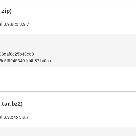
.zip)
 3.9.6 to 3.9.7
98daf8c25b43ed8
05c5f92453491d4b871c0ce
.tar.bz2)
 3.9.x to 3.9.7