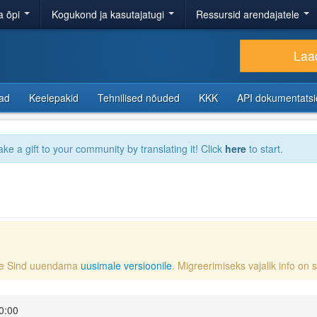
a õpi
Kogukond ja kasutajatugi
Ressursid arendajatele
Laad
sad
Keelepakid
Tehnilised nõuded
KKK
API dokumentats
ake a gift to your community by translating it! Click
here
to start.
ame Sind uuendama
uusimale versioonile
. Migreerimiseks vajalik info on
0:00