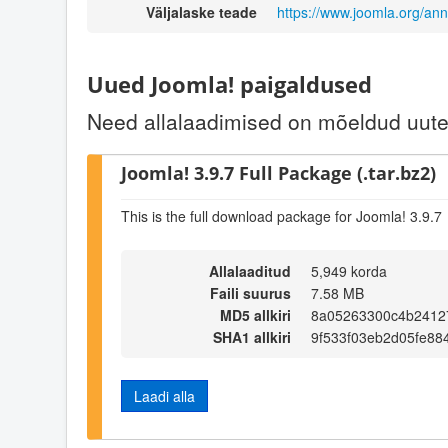
Väljalaske teade
https://www.joomla.org/an
Uued Joomla! paigaldused
Need allalaadimised on mõeldud uute 
Joomla! 3.9.7 Full Package (.tar.bz2)
This is the full download package for Joomla! 3.9.7
Allalaaditud
5,949 korda
Faili suurus
7.58 MB
MD5 allkiri
8a05263300c4b2412
SHA1 allkiri
9f533f03eb2d05fe88
Laadi alla