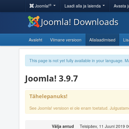
®
Joomla!
Laadi alla ja laienda
Avasta j
Joomla! Downloads
Avaleht
Viimane versioon
Allalaadimised
Li
This page is not yet fully available in your language. M
Joomla! 3.9.7
Tähelepanuks!
See Joomla! versioon ei ole enam toetatud. Julgust
Välja antud
Teisipäev, 11 Juuni 2019 0