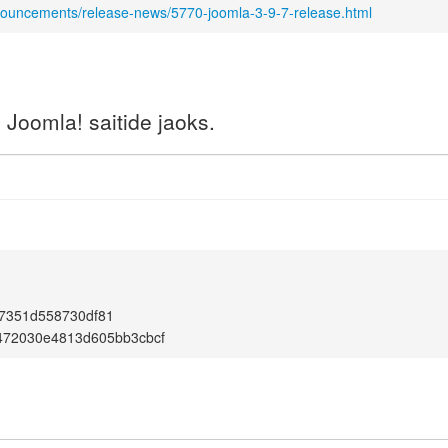
nouncements/release-news/5770-joomla-3-9-7-release.html
Joomla! saitide jaoks.
7351d558730df81
472030e4813d605bb3cbcf