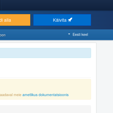
i alla
Käivita
Eesti keel
ioon
 saadaval meie
ametlikus dokumentatsioonis