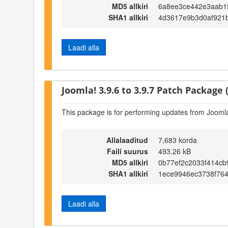
MD5 allkiri
6a8ee3ce442e3aab1
SHA1 allkiri
4d3617e9b3d0af921b
Laadi alla
Joomla! 3.9.6 to 3.9.7 Patch Package (
This package is for performing updates from Joomla!
Allalaaditud
7,683 korda
Faili suurus
493.26 kB
MD5 allkiri
0b77ef2c2033f414cb
SHA1 allkiri
1ece9946ec3738f76
Laadi alla