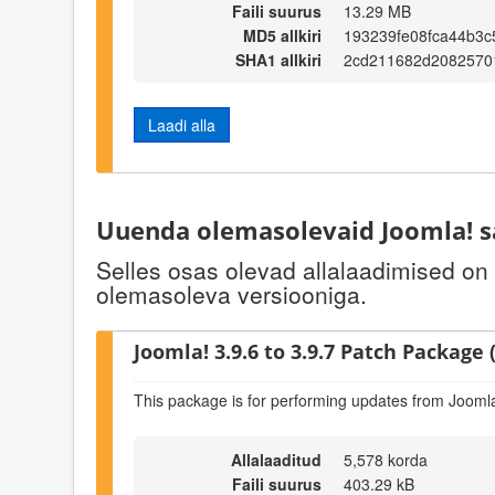
Faili suurus
13.29 MB
MD5 allkiri
193239fe08fca44b3c
SHA1 allkiri
2cd211682d2082570
Laadi alla
Uuenda olemasolevaid Joomla! s
Selles osas olevad allalaadimised on
olemasoleva versiooniga.
Joomla! 3.9.6 to 3.9.7 Patch Package (
This package is for performing updates from Joomla!
Allalaaditud
5,578 korda
Faili suurus
403.29 kB