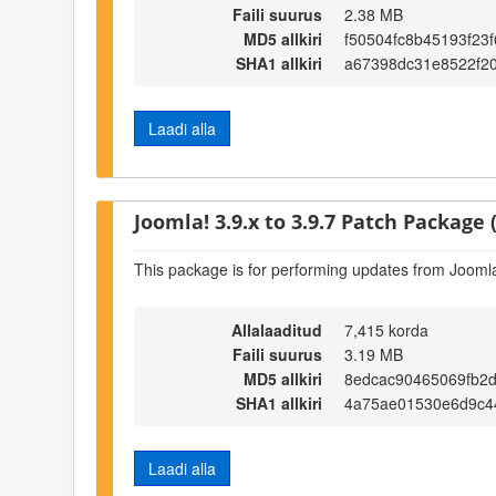
Faili suurus
2.38 MB
MD5 allkiri
f50504fc8b45193f23
SHA1 allkiri
a67398dc31e8522f2
Laadi alla
Joomla! 3.9.x to 3.9.7 Patch Package (
This package is for performing updates from Joomla!
Allalaaditud
7,415 korda
Faili suurus
3.19 MB
MD5 allkiri
8edcac90465069fb2
SHA1 allkiri
4a75ae01530e6d9c4
Laadi alla