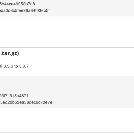
5b44ca49052b7e8
da0d6c5fee96a64f036b5f
.tar.gz)
 3.9.6 to 3.9.7
95f7ff518a4871
45ed20b53ea36dec9c70e7e