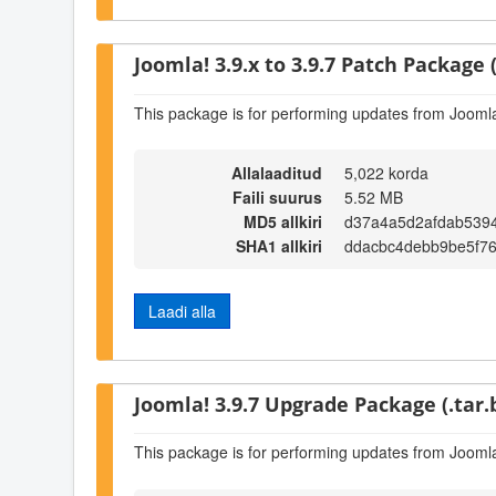
Joomla! 3.9.x to 3.9.7 Patch Package (
This package is for performing updates from Joomla!
Allalaaditud
5,022 korda
Faili suurus
5.52 MB
MD5 allkiri
d37a4a5d2afdab539
SHA1 allkiri
ddacbc4debb9be5f7
Laadi alla
Joomla! 3.9.7 Upgrade Package (.tar.
This package is for performing updates from Joomla!