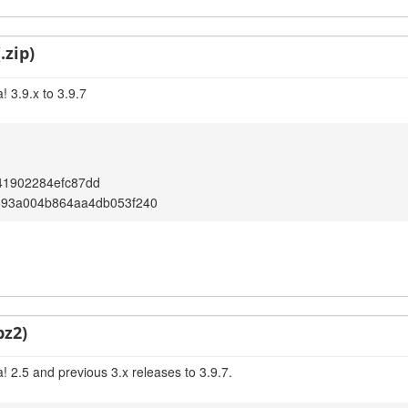
.zip)
 3.9.x to 3.9.7
41902284efc87dd
693a004b864aa4db053f240
bz2)
 2.5 and previous 3.x releases to 3.9.7.