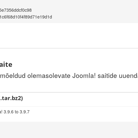
5e7356ddcf0c98
1c6f68d10f4f89d71e19d1d
aite
 mõeldud olemasolevate Joomla! saitide uuenda
.tar.bz2)
 3.9.6 to 3.9.7