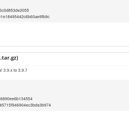
f6c0d853de2055
01e18495442c6b60ae9fb9c
.tar.gz)
 3.9.x to 3.9.7
d6890ee6b134554
45715f946904ec3bda3b974