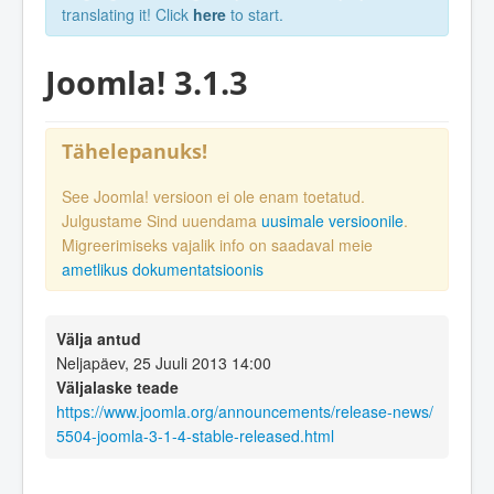
translating it! Click
here
to start.
Joomla! 3.1.3
Tähelepanuks!
See Joomla! versioon ei ole enam toetatud.
Julgustame Sind uuendama
uusimale versioonile
.
Migreerimiseks vajalik info on saadaval meie
ametlikus dokumentatsioonis
Välja antud
Neljapäev, 25 Juuli 2013 14:00
Väljalaske teade
https://www.joomla.org/announcements/release-news/
5504-joomla-3-1-4-stable-released.html