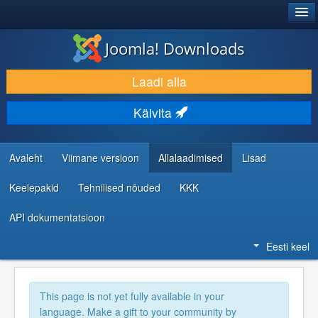
®
JOOMLA!
Joomla! Downloads
LAADI ALLA JA LAIENDA
Laadi alla
AVASTA JA ÕPI
Käivita
KOGUKOND JA KASUTAJATUGI
RESSURSID ARENDAJATELE
Avaleht
Viimane versioon
Allalaadimised
Lisad
Keelepakid
Tehnilised nõuded
KKK
API dokumentatsioon
Eesti keel
This page is not yet fully available in your
language. Make a gift to your community by