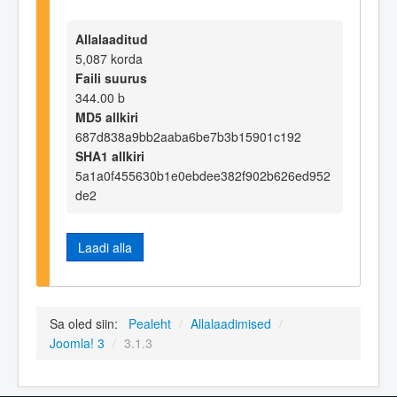
Allalaaditud
5,087 korda
Faili suurus
344.00 b
MD5 allkiri
687d838a9bb2aaba6be7b3b15901c192
SHA1 allkiri
5a1a0f455630b1e0ebdee382f902b626ed952
de2
Laadi alla
Sa oled siin:
Pealeht
/
Allalaadimised
/
Joomla! 3
/
3.1.3