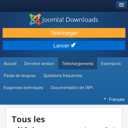
®
JOOMLA!
Joomla! Downloads
TÉLÉCHARGER & ÉTENDRE
Télécharger
DÉCOUVRIR & APPRENDRE
Lancer
COMMUNAUTÉ & SUPPORT
RESSOURCES DÉVELOPPEURS
Accueil
Dernière version
Téléchargements
Extensions
Packs de langues
Questions fréquentes
Exigences techniques
Documentation de l’API
Français
Tous les