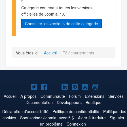
Catégorie contenant toutes les versions
officielles de Joomla! 1.0.
Consulter les versions de cette catégorie
Vous êtes ici :
Accueil
/
Téléchargements
Joomla!
Joomla!
Joomla!
Joomla!
Joomla!
Joomla!
Joomla!
sur
sur
sur
sur
sur
sur
sur
Accueil
À propos
Communauté
Forum
Extensions
Services
Documentation
Développeurs
Boutique
Twitter
Facebook
YouTube
LinkedIn
Pinterest
Instagram
GitHub
Déclaration d’accessibilité
Politique de confidentialité
Politique des
cookies
Sponsorisez Joomla! avec 5 $
Aider à traduire
Signaler
un problème
Connexion