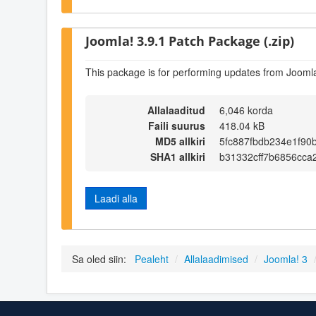
Joomla! 3.9.1 Patch Package (.zip)
This package is for performing updates from Joomla!
Allalaaditud
6,046 korda
Faili suurus
418.04 kB
MD5 allkiri
5fc887fbdb234e1f90
SHA1 allkiri
b31332cff7b6856cca
Laadi alla
Sa oled siin:
Pealeht
/
Allalaadimised
/
Joomla! 3