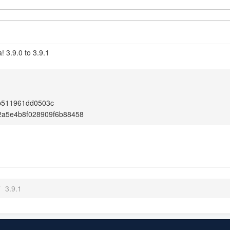
 3.9.0 to 3.9.1
b511961dd0503c
2a5e4b8f028909f6b88458
/
3.9.1