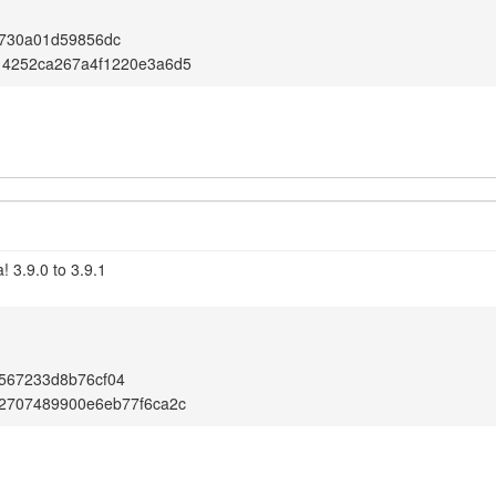
4730a01d59856dc
14252ca267a4f1220e3a6d5
 3.9.0 to 3.9.1
567233d8b76cf04
12707489900e6eb77f6ca2c