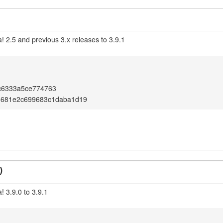
! 2.5 and previous 3.x releases to 3.9.1
c6333a5ce774763
6681e2c699683c1daba1d19
)
 3.9.0 to 3.9.1