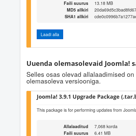
Faili suurus
13.18 MB
MD5 allkiri
20da69d5c3bad8fd6
SHA1 allkiri
cde0c0996b7a1277a
Laadi alla
Uuenda olemasolevaid Joomla! s
Selles osas olevad allalaadimised on
olemasoleva versiooniga.
Joomla! 3.9.1 Upgrade Package (.tar.
This package is for performing updates from Joomla
Allalaaditud
7,068 korda
Faili suurus
6.41 MB