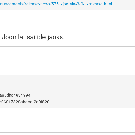
nouncements/release-news/5751-joomla-3-9-1-release.html
Joomla! saitide jaoks.
a65dffd4631994
c06917329abdeef2e0f820