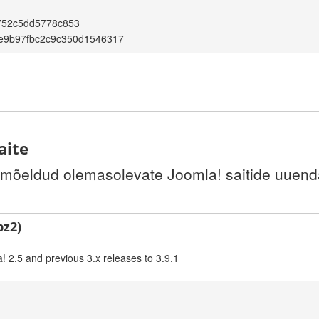
752c5dd5778c853
e9b97fbc2c9c350d1546317
aite
 mõeldud olemasolevate Joomla! saitide uuenda
bz2)
! 2.5 and previous 3.x releases to 3.9.1