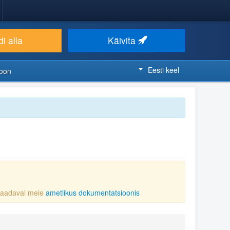
i alla
Käivita
Eesti keel
ioon
 saadaval meie
ametlikus dokumentatsioonis