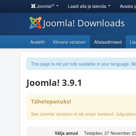
®
Joomla!
Laadi alla ja laienda
Avasta j
Joomla! Downloads
Avaleht
Viimane versioon
Allalaadimised
Li
This page is not yet fully available in your language. M
Joomla! 3.9.1
Tähelepanuks!
See Joomla! versioon ei ole enam toetatud. Julgust
Välja antud
Teisipäev, 27 November 2