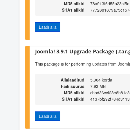
MD5 allkiri
78a913f6d55b23cf5
SHA1 allkiri
7772681679a75c157
Laadi alla
Joomla! 3.9.1 Upgrade Package (.tar.
This package is for performing updates from Joomla
Allalaaditud
5,904 korda
Faili suurus
7.93 MB
MD5 allkiri
cbbd36ccf28e8b81c
SHA1 allkiri
4137bf292f784d311
Laadi alla