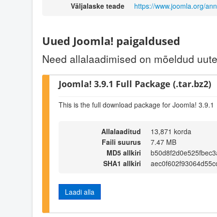
Väljalaske teade
https://www.joomla.org/an
Uued Joomla! paigaldused
Need allalaadimised on mõeldud uute 
Joomla! 3.9.1 Full Package (.tar.bz2)
This is the full download package for Joomla! 3.9.1
Allalaaditud
13,871 korda
Faili suurus
7.47 MB
MD5 allkiri
b50d8f2d0e525fbec3
SHA1 allkiri
aec0f602f93064d55c
Laadi alla