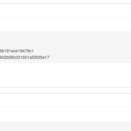
3b191ece19478c1
e902b58c031651af2935e17