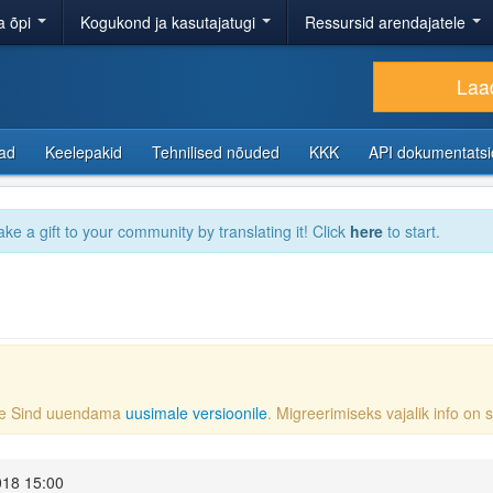
a õpi
Kogukond ja kasutajatugi
Ressursid arendajatele
Laad
sad
Keelepakid
Tehnilised nõuded
KKK
API dokumentats
ake a gift to your community by translating it! Click
here
to start.
ame Sind uuendama
uusimale versioonile
. Migreerimiseks vajalik info on
018 15:00