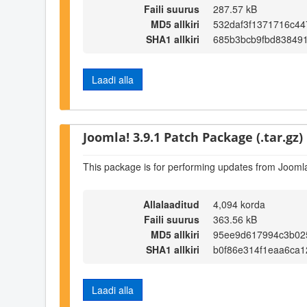
Faili suurus
287.57 kB
MD5 allkiri
532daf3f1371716c4
SHA1 allkiri
685b3bcb9fbd83849
Laadi alla
Joomla! 3.9.1 Patch Package (.tar.gz)
This package is for performing updates from Joomla!
Allalaaditud
4,094 korda
Faili suurus
363.56 kB
MD5 allkiri
95ee9d617994c3b02
SHA1 allkiri
b0f86e314f1eaa6ca
Laadi alla