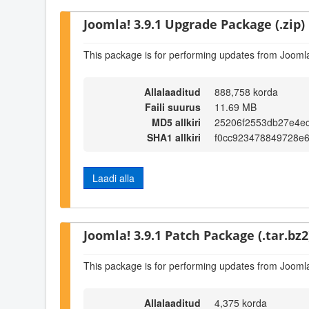
Joomla! 3.9.1 Upgrade Package (.zip)
This package is for performing updates from Joomla
Allalaaditud
888,758 korda
Faili suurus
11.69 MB
MD5 allkiri
25206f2553db27e4e
SHA1 allkiri
f0cc923478849728e
Laadi alla
Joomla! 3.9.1 Patch Package (.tar.bz2
This package is for performing updates from Joomla!
Allalaaditud
4,375 korda