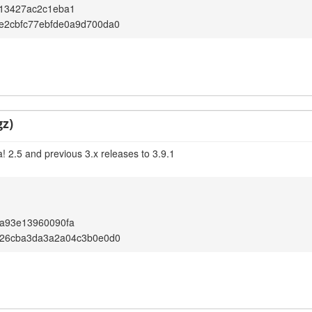
e13427ac2c1eba1
e2cbfc77ebfde0a9d700da0
gz)
! 2.5 and previous 3.x releases to 3.9.1
3a93e13960090fa
326cba3da3a2a04c3b0e0d0