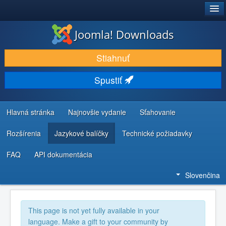
®
JOOMLA!
Joomla! Downloads
STIAHNUŤ & ROZŠÍRIŤ
Stiahnuť
OBJAVUJTE & UČTE SA
Spustiť
KOMUNITA & PODPORA
ZDROJE INFORMÁCIÍ PRE VÝVOJÁROV
Hlavná stránka
Najnovšie vydanie
Sťahovanie
Rozšírenia
Jazykové balíčky
Technické požiadavky
FAQ
API dokumentácia
Slovenčina
This page is not yet fully available in your
language. Make a gift to your community by